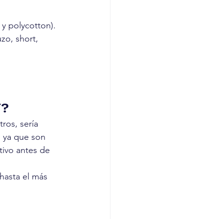
 y polycotton).
zo, short, 
F?
ros, sería 
, ya que son 
tivo antes de 
hasta el más 