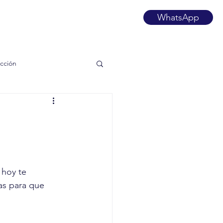
WhatsApp
ección
hoy te 
as para que 