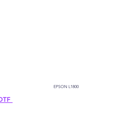
EPSON L1800
DTF 