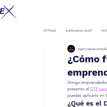
All Posts
sublimación textil
vini
agenciapascomedi
marketing digital
creación de
¿Cómo f
emprend
Amigo emprendedor s
presento el 
DTF par
puedas aplicarlo en 
¿Qué es el 