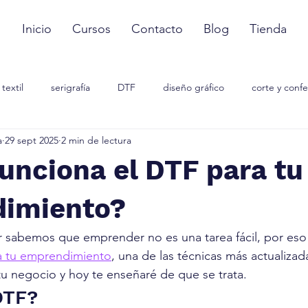
Inicio
Cursos
Contacto
Blog
Tienda
l textil
serigrafía
DTF
diseño gráfico
corte y conf
a
29 sept 2025
2 min de lectura
 contenido
unciona el DTF para tu
imiento?
abemos que emprender no es una tarea fácil, por eso 
a tu emprendimiento
, una de las técnicas más actualizad
tu negocio y hoy te enseñaré de que se trata.
DTF?