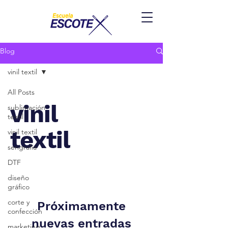
Blog
vinil textil
All Posts
vinil
sublimación
textil
textil
vinil textil
serigrafía
DTF
diseño
gráfico
corte y
Próximamente
confección
nuevas entradas
marketing