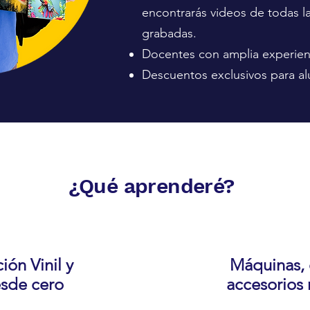
encontrarás videos de todas la
grabadas.
Docentes con amplia experienc
Descuentos exclusivos para a
¿Qué aprenderé?
ión Vinil y
Máquinas, 
sde cero
accesorios 