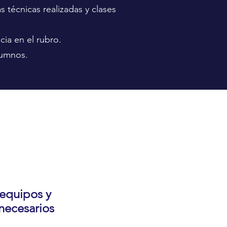
s técnicas realizadas y clases
ia en el rubro.
lumnos.
equipos y
necesarios