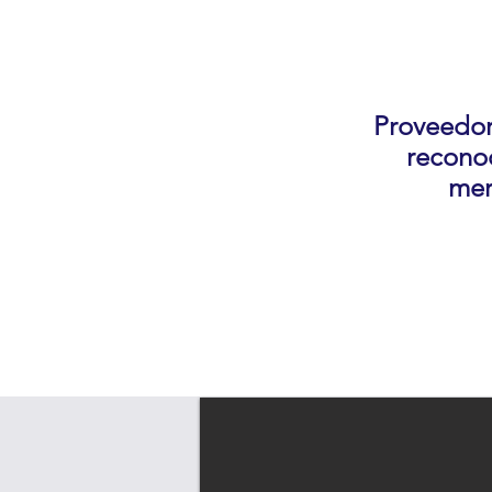
Proveedor
recono
mer