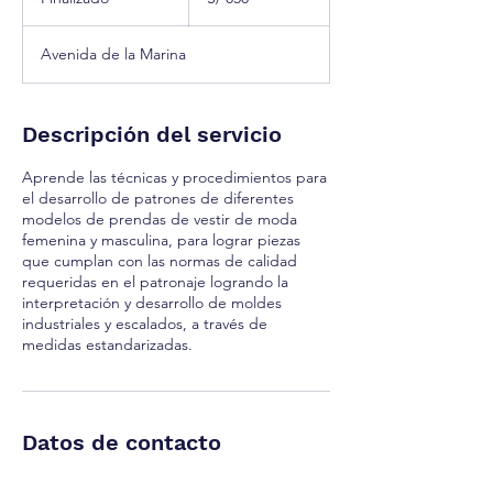
peruanos
i
n
Avenida de la Marina
a
l
i
z
Descripción del servicio
a
d
Aprende las técnicas y procedimientos para
o
el desarrollo de patrones de diferentes
modelos de prendas de vestir de moda
femenina y masculina, para lograr piezas
que cumplan con las normas de calidad
requeridas en el patronaje logrando la
interpretación y desarrollo de moldes
industriales y escalados, a través de
medidas estandarizadas.
Datos de contacto
Av. de la Marina 2529, San Miguel 15087,