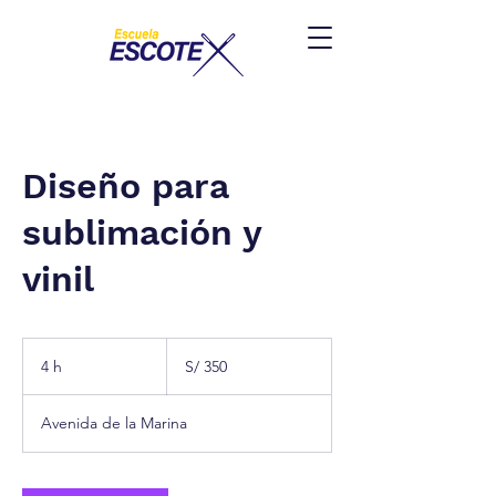
Diseño para
sublimación y
vinil
350
soles
4 h
4
S/ 350
peruanos
h
Avenida de la Marina