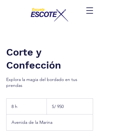
Corte y
Confección
Explora la magia del bordado en tus
prendas
950
soles
8 h
8
S/ 950
peruanos
h
Avenida de la Marina