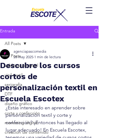
Entrada
All Posts
agenciapascomedia
All Posts
26 may 2025
1 min de lectura
Descubre los cursos
sublimación textil
cortos de
vinil textil
serigrafía
personalización textil en
DTF
Escuela Escotex
diseño gráfico
¿Estás interesado en aprender sobre 
corte y confección
personalización textil y corte y 
confección? ¡Entonces has llegado al 
marketing digital
lugar adecuado! En Escuela Escotex, 
creación de contenido
tenemos una variedad de cursos cortos 