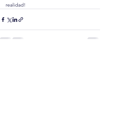
realidad!
Ver todo
Entradas recientes