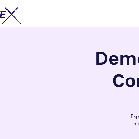
Demo
Co
Exp
ma