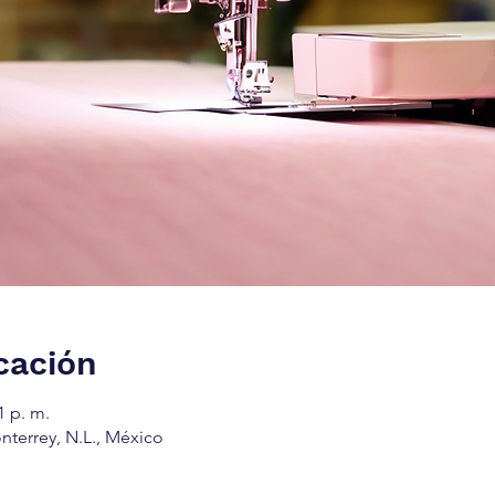
cación
1 p. m.
nterrey, N.L., México