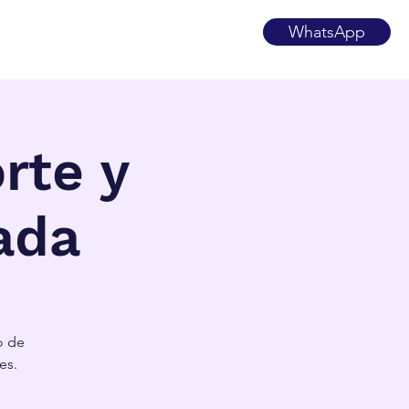
WhatsApp
rte y
ada
o de
es.